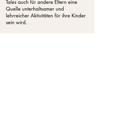
Tales auch für andere Eltern eine
Quelle unterhaltsamer und
lehrreicher Aktivitäten für ihre Kinder
sein wird.
TECHFAIRYTALES.COM
Startseite
Märchen
Klassische Märchen
Über Uns
Kontakt
Datenschutzerklärung
Impressum
Twitter
Instagram